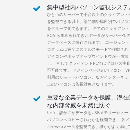
集中型社内パソコン監視システ
ひとつのサーバーで千台以上のクライアントP
を監視できる以上、部門別や場所別でパソコ
をグループ化できます。 全てのクライアント
PCから集められてきたデータがサーバーPC
データベースに保存されます。 エージェント
ログラムは完全にステルスモードで作動され
アイコンやポップアップウインドウが一切無
し、 そしてクライアントPCではプロセス中
不可能です。 ドメインベースのパソコン、VP
利用のリモートパソコン、なおインターネッ
上のパソコンは監視対象となります。
重要な企業データを保護、潜在
な内部脅威を未然に防ぐ
いつ、誰かにがデータをUSBメモリーやノー
パソコンへコピーされたかを検知でき、 各メ
ルやwebメールを監視でき、誰かがよく添付