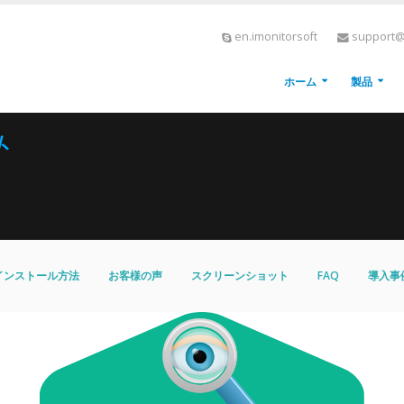
en.imonitorsoft
support@
ホーム
製品
ト
インストール方法
お客様の声
スクリーンショット
FAQ
導入事