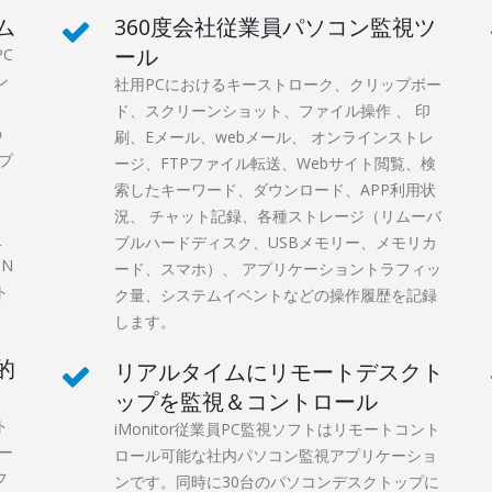
ム
360度会社従業員パソコン監視ツ
ール
C
ン
社用PCにおけるキーストローク、クリップボー
ド、スクリーンショット、ファイル操作 、 印
の
刷、Eメール、webメール、 オンラインストレ
プ
ージ、FTPファイル転送、Webサイト閲覧、検
、
索したキーワード、ダウンロード、APP利用状
況、 チャット記録、各種ストレージ（リムーバ
止
ブルハードディスク、USBメモリー、メモリカ
N
ード、スマホ）、 アプリケーショントラフィッ
ト
ク量、システムイベントなどの操作履歴を記録
します。
的
リアルタイムにリモートデスクト
ップを監視＆コントロール
ト
iMonitor従業員PC監視ソフトはリモートコント
ー
ロール可能な社内パソコン監視アプリケーショ
フ
ンです。同時に30台のパソコンデスクトップに