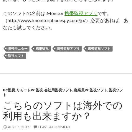
このソフトの名前はiMonitor
携帯監視アプリ
です。
（http://www.imonitorphonespy.com/jp/）必要があれば、あ
なたも試してください。
携帯モニター
携帯監視
携帯監視アプリ
携帯監視ソフト
監視ソフト
PC監視
,
リモートPC監視
,
会社用監視ソフト
,
従業員PC監視ソフト
,
監視ソフ
ト
こちらのソフトは海外での
利用も出来ますか？
APRIL 1, 2015
LEAVE A COMMENT