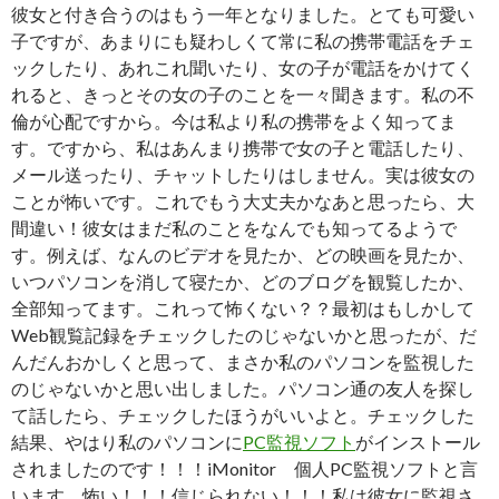
彼女と付き合うのはもう一年となりました。とても可愛い
子ですが、あまりにも疑わしくて常に私の携帯電話をチェ
ックしたり、あれこれ聞いたり、女の子が電話をかけてく
れると、きっとその女の子のことを一々聞きます。私の不
倫が心配ですから。今は私より私の携帯をよく知ってま
す。ですから、私はあんまり携帯で女の子と電話したり、
メール送ったり、チャットしたりはしません。実は彼女の
ことが怖いです。これでもう大丈夫かなあと思ったら、大
間違い！彼女はまだ私のことをなんでも知ってるようで
す。例えば、なんのビデオを見たか、どの映画を見たか、
いつパソコンを消して寝たか、どのブログを観覧したか、
全部知ってます。これって怖くない？？最初はもしかして
Web観覧記録をチェックしたのじゃないかと思ったが、だ
んだんおかしくと思って、まさか私のパソコンを監視した
のじゃないかと思い出しました。パソコン通の友人を探し
て話したら、チェックしたほうがいいよと。チェックした
結果、やはり私のパソコンに
PC監視ソフト
がインストール
されましたのです！！！iMonitor 個人PC監視ソフトと言
います。怖い！！！信じられない！！！私は彼女に監視さ