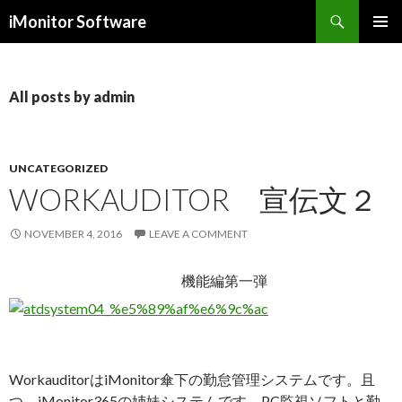
Search
iMonitor Software
SKIP
PRIMAR
TO
MENU
CONTENT
All posts by admin
UNCATEGORIZED
WORKAUDITOR 宣伝文２
NOVEMBER 4, 2016
LEAVE A COMMENT
機能編第一弾
WorkauditorはiMonitor傘下の勤怠管理システムです。且
つ、iMonitor365の姉妹システムです。PC監視ソフトと勤