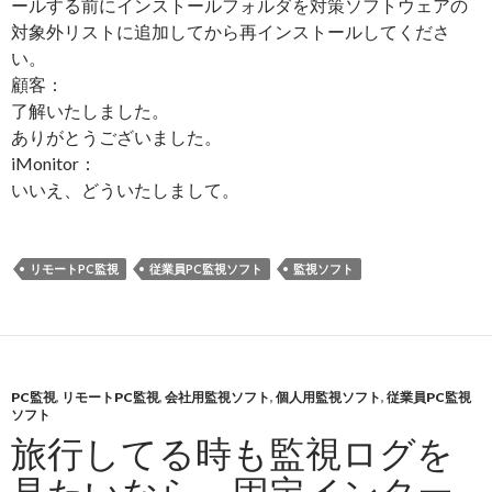
ールする前にインストールフォルダを対策ソフトウェアの
対象外リストに追加してから再インストールしてくださ
い。
顧客：
了解いたしました。
ありがとうございました。
iMonitor：
いいえ、どういたしまして。
リモートPC監視
従業員PC監視ソフト
監視ソフト
PC監視
,
リモートPC監視
,
会社用監視ソフト
,
個人用監視ソフト
,
従業員PC監視
ソフト
旅行してる時も監視ログを
見たいなら、固定インター